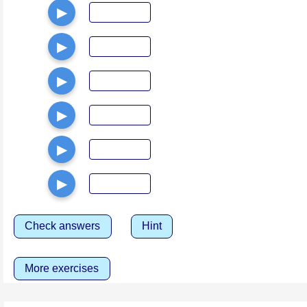
▶
▶
▶
▶
▶
▶
Check answers
Hint
More exercises