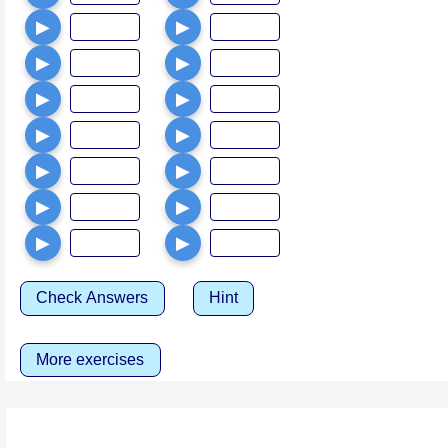
▶
▶
▶
▶
▶
▶
▶
▶
▶
▶
▶
▶
▶
▶
Check Answers
Hint
More exercises