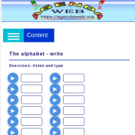
Content
The alphabet - write
Exercises: listen and type
▶
▶
▶
▶
▶
▶
▶
▶
▶
▶
▶
▶