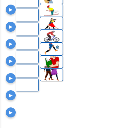
▶
▶
▶
▶
▶
▶
▶