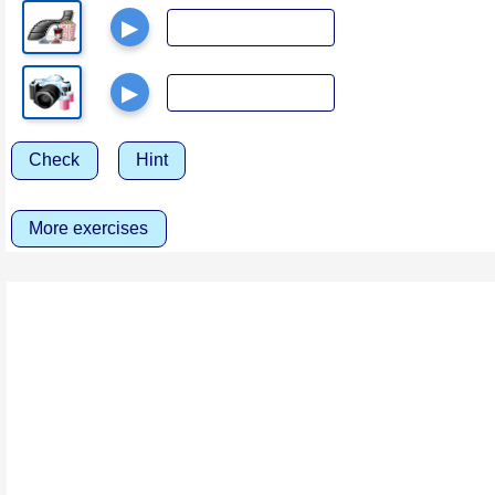
▶
▶
Check
Hint
More exercises