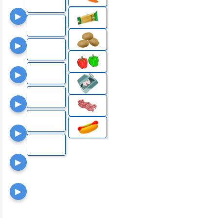
▶
▶
▶
▶
▶
▶
▶