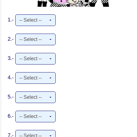
1.-
2.-
3.-
4.-
5.-
6.-
7.-