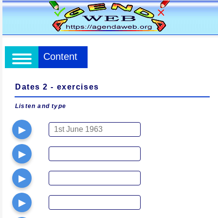
Content
Dates 2 - exercises
Listen and type
▶
▶
▶
▶