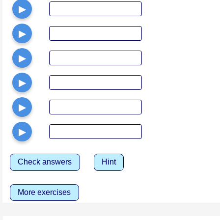
▶
▶
▶
▶
▶
▶
Check answers
Hint
More exercises