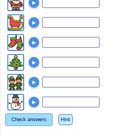
▶
▶
▶
▶
▶
▶
Check answers
Hint