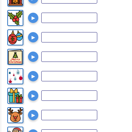
▶
▶
▶
▶
▶
▶