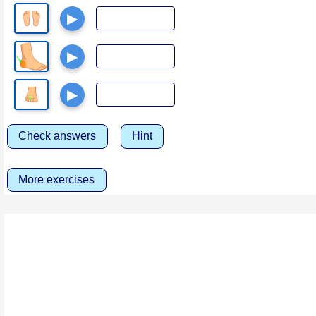
▶
▶
▶
Check answers
Hint
More exercises