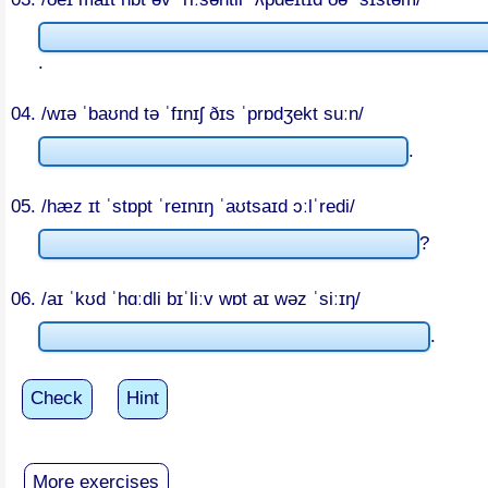
.
04. /wɪə ˈbaʊnd tə ˈfɪnɪʃ ðɪs ˈprɒdʒekt suːn/
.
05. /hæz ɪt ˈstɒpt ˈreɪnɪŋ ˈaʊtsaɪd ɔːlˈredi/
?
06. /aɪ ˈkʊd ˈhɑːdli bɪˈliːv wɒt aɪ wəz ˈsiːɪŋ/
.
Check
Hint
More exercises