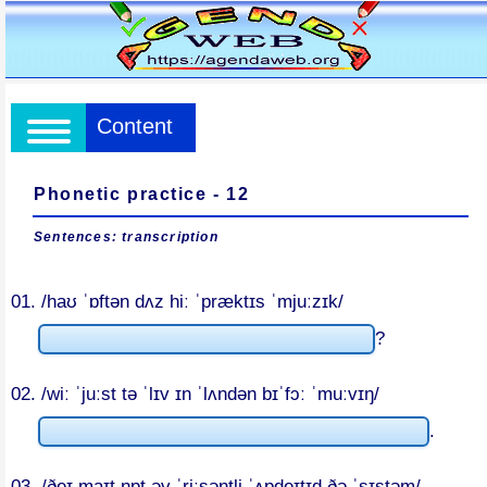
Content
Phonetic practice - 12
Sentences: transcription
01. /haʊ ˈɒftən dʌz hiː ˈpræktɪs ˈmjuːzɪk/
?
02. /wiː ˈjuːst tə ˈlɪv ɪn ˈlʌndən bɪˈfɔː ˈmuːvɪŋ/
.
03. /ðeɪ maɪt nɒt əv ˈriːsəntli ˈʌpdeɪtɪd ðə ˈsɪstəm/