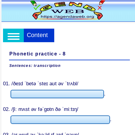
Content
Phonetic practice - 8
Sentences: transcription
01. /ðeɪd ˈbetə ˈsteɪ aʊt əv ˈtrʌbl/
.
02. /ʃiː mʌst əv fəˈɡɒtn ðə ˈmiːtɪŋ/
.
03. /aɪ wʊd əv ˈkɔːld ɪf aɪd ˈnəʊn/