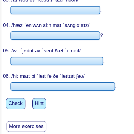
.
04. /hæz ˈeniwʌn siːn maɪ ˈsʌnɡlɑːsɪz/
?
05. /wiː ˈʃʊdnt əv ˈsent ðæt ˈiːmeɪl/
.
06. /hiː maɪt bi ˈleɪt fə ðə ˈleɪtɪst ʃəʊ/
.
Check
Hint
More exercises