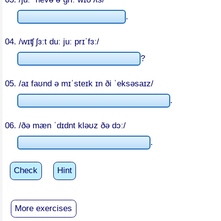
.
04. /wɪʧ ʃɜːt duː juː prɪˈfɜː/
?
05. /aɪ faʊnd ə mɪˈsteɪk ɪn ði ˈeksəsaɪz/
.
06. /ðə mæn ˈdɪdnt kləʊz ðə dɔː/
.
Check
Hint
More exercises