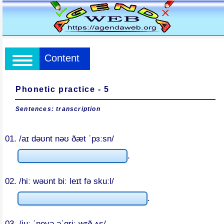
Content
Phonetic practice - 5
Sentences: transcription
01. /aɪ dəʊnt nəʊ ðæt ˈpɜːsn/
.
02. /hiː wəʊnt biː leɪt fə skuːl/
.
03. /juː ˈnevə əˈɡriː wɪð ʌs/