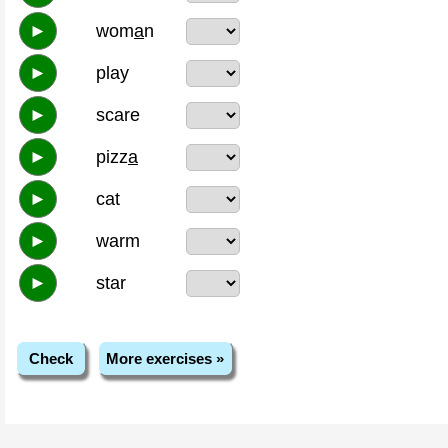
►
wom
a
n
►
play
►
scare
►
pizz
a
►
cat
►
warm
►
star
Check
More exercises »