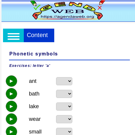
Content
Phonetic symbols
Exercises: letter 'a'
►
ant
►
bath
►
lake
►
wear
►
small