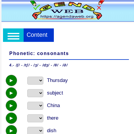
Content
Phonetic: consonants
4.- /ʃ/ - /tʃ/ - /ʒ/ - /dʒ/ - /θ/ - /ð/
►
Thursday
►
subject
►
China
►
there
►
dish