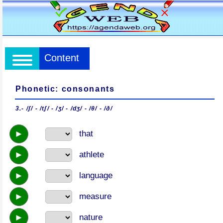
Content
Phonetic: consonants
3.- /ʃ/ - /tʃ/ - /ʒ/ - /dʒ/ - /θ/ - /ð/
►
that
►
athlete
►
language
►
measure
►
nature